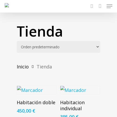
Men
Skip
search
to
main
Tienda
content
Inicio
Tienda
Añadir Al Carrito
Añadir Al Carrito
Habitación doble
Habitacion
individual
450,00
€
395,00
€